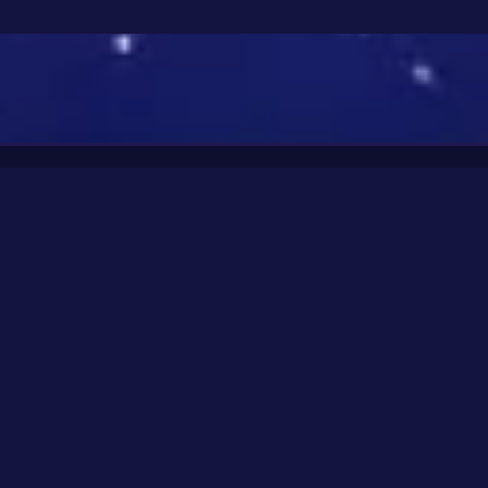
Schnellzugriff
Sternnamen-Register
Sternnamen mit Bedeutung
Hilfreiches
Widmungen für Sterntaufen
Planetarium-Softwares